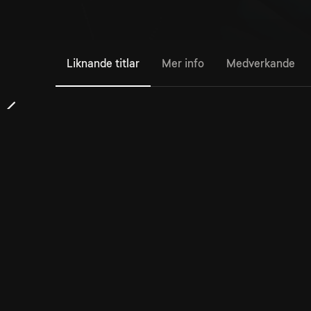
Liknande titlar
Mer info
Medverkande