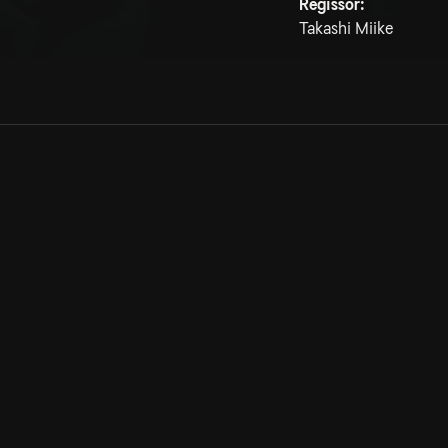
Regissör:
Takashi Miike
Allmänna villkor
Kun
Integritetspolicy
Pre
Cookiepolicy
Kon