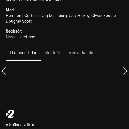
parasit i deras vattenförsörjning.
Med:
Hermione Corfield, Dag Malmberg, Jack Hickey, Olwen Fouere,
Dougray Scott
Regissör:
Neasa Hardiman
Liknande titlar
Mer info
Medverkande
Allmänna villkor