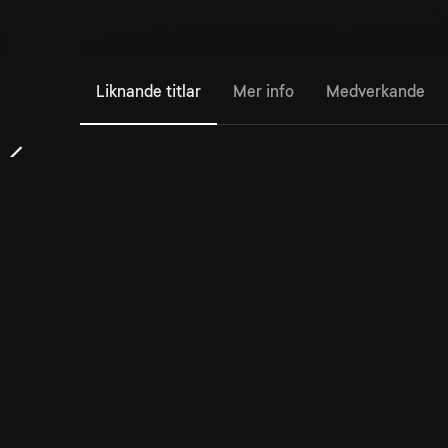
Liknande titlar
Mer info
Medverkande