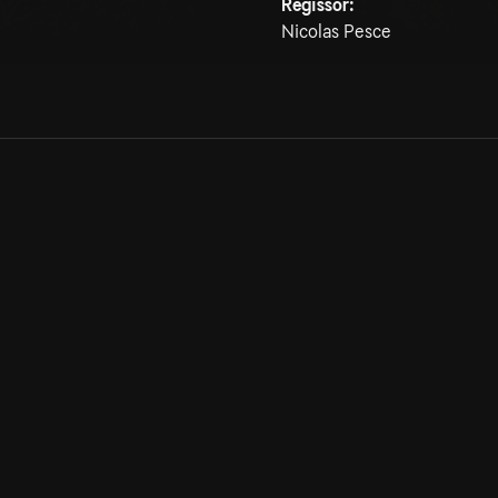
Regissör:
Nicolas Pesce
Allmänna villkor
Kun
Integritetspolicy
Pre
Cookiepolicy
Kon