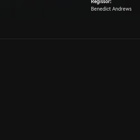
Regissör:
Benedict Andrews
Allmänna villkor
Kun
Integritetspolicy
Pre
Cookiepolicy
Kon