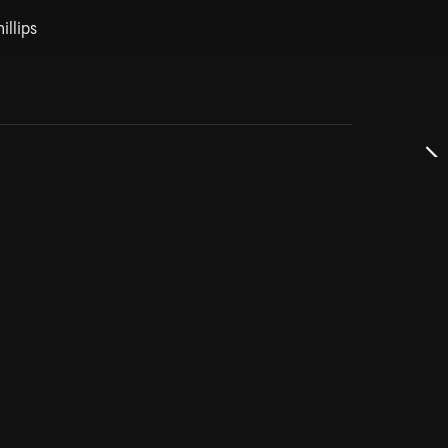
illips
dservice
ss
takta oss