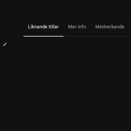
Liknande titlar
Mer info
Medverkande