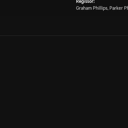
Regissör:
Graham Phillips, Parker Ph
Allmänna villkor
Kun
Integritetspolicy
Pre
Cookiepolicy
Kon