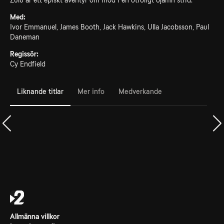
Zulu är ett episkt äventyr om mod i en otroligt ojämn strid.
Med:
Ivor Emmanuel, James Booth, Jack Hawkins, Ulla Jacobsson, Paul
Daneman
Regissör:
Cy Endfield
Liknande titlar
Mer info
Medverkande
Allmänna villkor