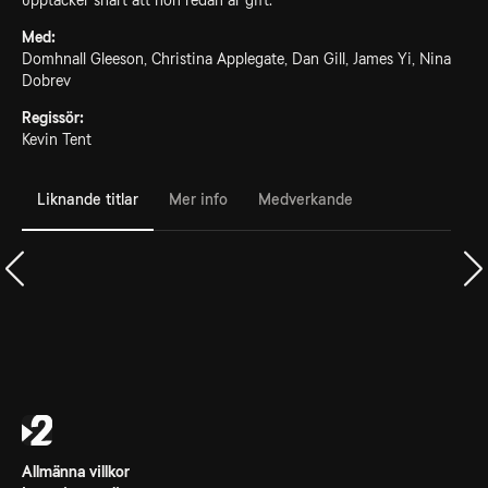
upptäcker snart att hon redan är gift.
Med:
Domhnall Gleeson, Christina Applegate, Dan Gill, James Yi, Nina
Dobrev
Regissör:
Kevin Tent
Liknande titlar
Mer info
Medverkande
Allmänna villkor