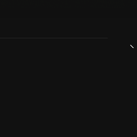
dservice
ss
takta oss