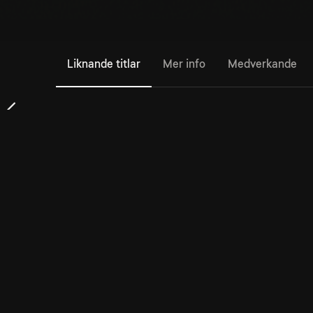
Liknande titlar
Mer info
Medverkande