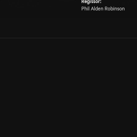
Regissör:
Phil Alden Robinson
Allmänna villkor
Kun
Integritetspolicy
Pre
Cookiepolicy
Kon