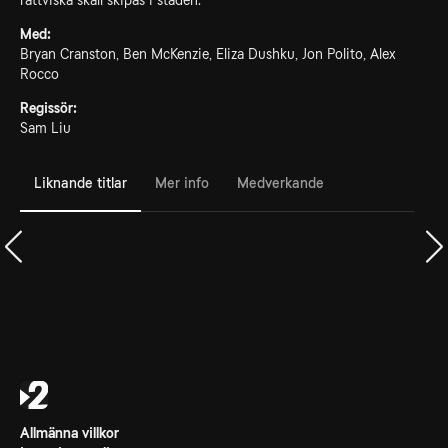
rättviska skall skipas i staden.
Med:
Bryan Cranston, Ben McKenzie, Eliza Dushku, Jon Polito, Alex
Rocco
Regissör:
Sam Liu
Liknande titlar
Mer info
Medverkande
Allmänna villkor