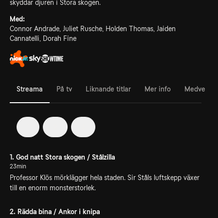
skyddar djuren i Stora skogen.
Med:
Connor Andrade, Juliet Rusche, Holden Thomas, Jaiden
Cannatelli, Dorah Fine
Streama
På tv
Liknande titlar
Mer info
Medverka
1
2
3
1. God natt Stora skogen / Stålzilla
23min
Professor Klös mörklägger hela staden. Sir Ståls luftskepp växer
till en enorm monsterstorlek.
2. Rädda bina / Ankor i knipa