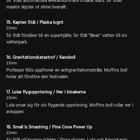
Sir Ståls automatiska leveransdrönare orsakar kaos. Sir Ståls
maskin skjuter ut slime överallt.
15. Kapten Stål / Plaska lugnt
23min
Sir Stål försöker bli en superhjälte. Sir Stål "lånar" vatten till sin
vattenpark.
16. Gravitationskatastrof / Kaosboll
23min
Professor Klös uppfinner en antigravitationsstråle. Muffins boll
hotar att förstöra den festivalen.
17. Lolas flyguppvisning / Ner i kloakerna
23min
Lola oroar sig för sin flygande uppvisning. Muffins boll rullar ner i
avloppen.
18. Small Is Smashing / Pine Cone Power Up
23min
Sir Stål vill krympa träden i Stora skogen. Lola och Kanonkanin