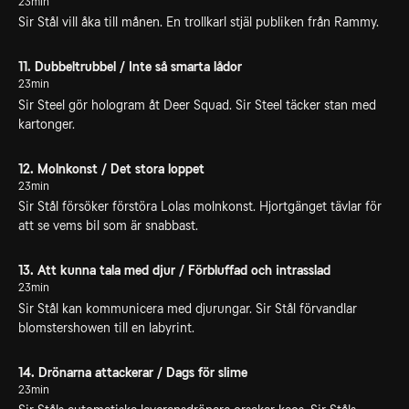
23min
Sir Stål vill åka till månen. En trollkarl stjäl publiken från Rammy.
11. Dubbeltrubbel / Inte så smarta lådor
23min
Sir Steel gör hologram åt Deer Squad. Sir Steel täcker stan med
kartonger.
12. Molnkonst / Det stora loppet
23min
Sir Stål försöker förstöra Lolas molnkonst. Hjortgänget tävlar för
att se vems bil som är snabbast.
13. Att kunna tala med djur / Förbluffad och intrasslad
23min
Sir Stål kan kommunicera med djurungar. Sir Stål förvandlar
blomstershowen till en labyrint.
14. Drönarna attackerar / Dags för slime
23min