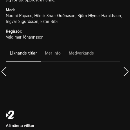
sig för att uppfostra henne.
Med:
Noomi Rapace, Hilmir Snær Guðnason, Björn Hlynur Haraldsson,
Ingvar Sigurdsson, Ester Bibi
Regissör:
Valdimar Jóhannsson
Liknande titlar
Mer info
Medverkande
Allmänna villkor