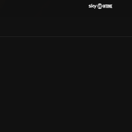
Allmänna villkor
Kun
Integritetspolicy
Pre
Cookiepolicy
Kon