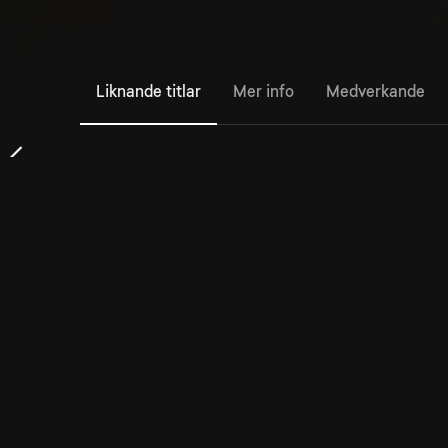
Liknande titlar
Mer info
Medverkande