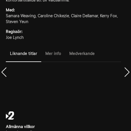
kontorsanställda att bli våldsamma.
Med:
Samara Weaving, Caroline Chikezie, Claire Dellamar, Kerry Fox,
Steven Yeun
Regissör:
Joe Lynch
Liknande titlar
Mer info
Medverkande
Allmänna villkor