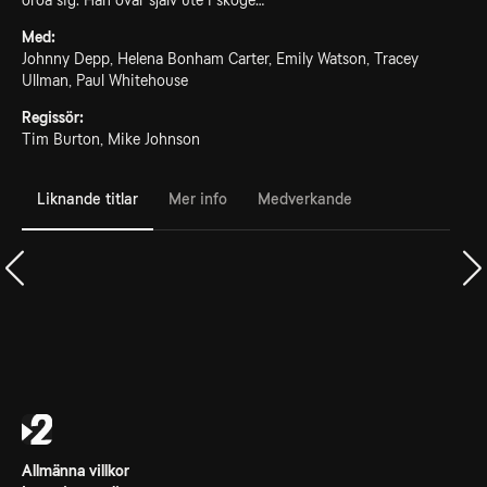
oroa sig. Han övar själv ute i skoge…
Med:
Johnny Depp, Helena Bonham Carter, Emily Watson, Tracey
Ullman, Paul Whitehouse
Regissör:
Tim Burton, Mike Johnson
Liknande titlar
Mer info
Medverkande
Allmänna villkor