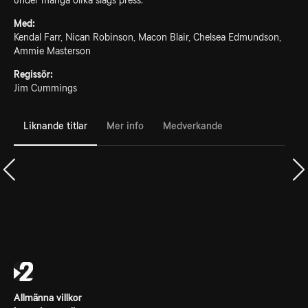
under många olika slags press.
Med:
Kendal Farr, Nican Robinson, Macon Blair, Chelsea Edmundson,
Ammie Masterson
Regissör:
Jim Cummings
Liknande titlar
Mer info
Medverkande
Allmänna villkor