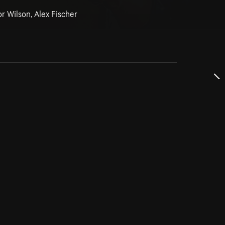
r Wilson, Alex Fischer
dservice
ss
takta oss