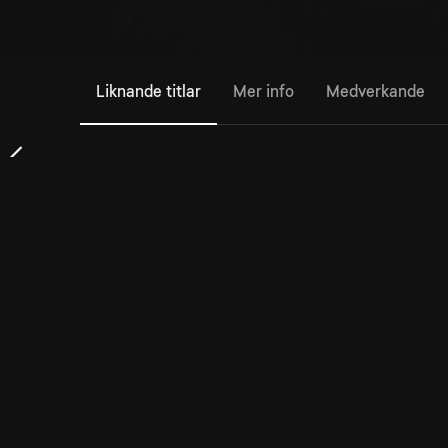
Liknande titlar
Mer info
Medverkande