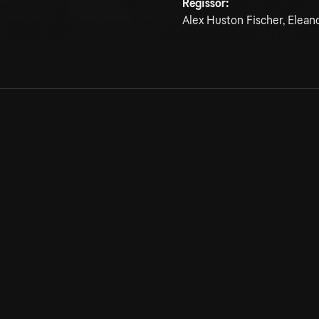
Regissör:
Alex Huston Fischer, Eleano
Allmänna villkor
Kun
Integritetspolicy
Pre
Cookiepolicy
Kon