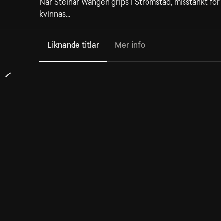
När Steinar Wangen grips i Strömstad, misstänkt för a
kvinnas...
Liknande titlar
Mer info