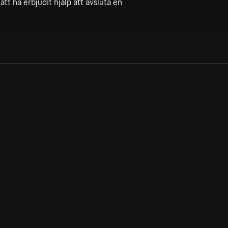
tt ha erbjudit hjälp att avsluta en
Allmänna villkor
Kun
Integritetspolicy
Pre
Cookiepolicy
Kon