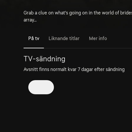
Grab a clue on what's going on in the world of bride
array...
På tv
Liknande titlar
Mer info
TV-sändning
Avsnitt finns normalt kvar 7 dagar efter sändning
2026
Bridal
2 aug
30min
Kan ses i 6 dagar till
Grab a clue on what's going on in the world of bride
before you hit a salon! Enjoy a wide array...