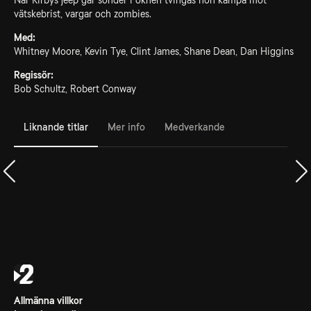
När Kirbys jeep går sönder i öknen tvingas hon kämpa mot
vätskebrist, vargar och zombies.
Med:
Whitney Moore, Kevin Tye, Clint James, Shane Dean, Dan Higgins
Regissör:
Bob Schultz, Robert Conway
Liknande titlar
Mer info
Medverkande
Allmänna villkor