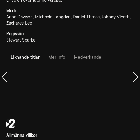
Olive en övernaturlig varelse.
Med:
Anna Dawson, Michaela Longden, Daniel Thrace, Johnny Vivash,
Zacharee Lee
Regissör:
Stewart Sparke
Liknande titlar
Mer info
Medverkande
Allmänna villkor