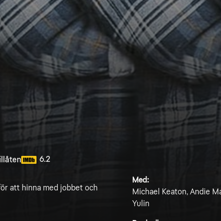
6.2
llåten
Med:
för att hinna med jobbet och
Michael Keaton, Andie Ma
Yulin