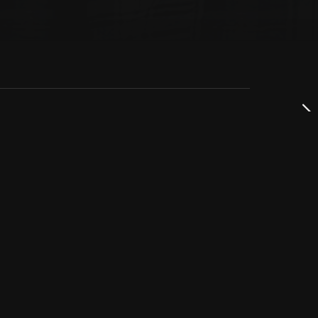
dservice
ss
takta oss