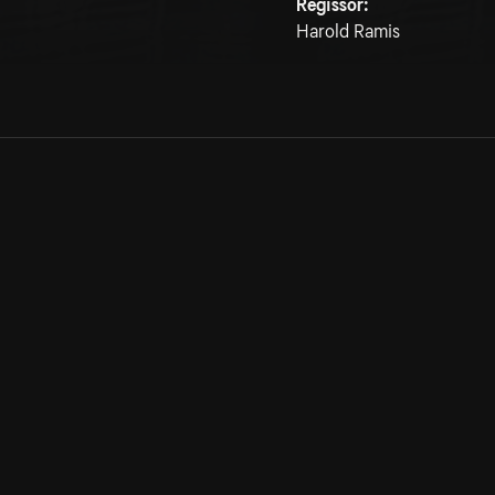
Regissör:
Harold Ramis
Allmänna villkor
Kun
Integritetspolicy
Pre
Cookiepolicy
Kon