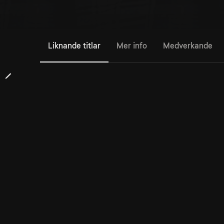
Liknande titlar
Mer info
Medverkande