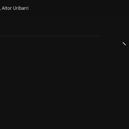
 Aitor Uribarri
dservice
ss
takta oss