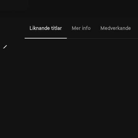
Liknande titlar
Mer info
Medverkande