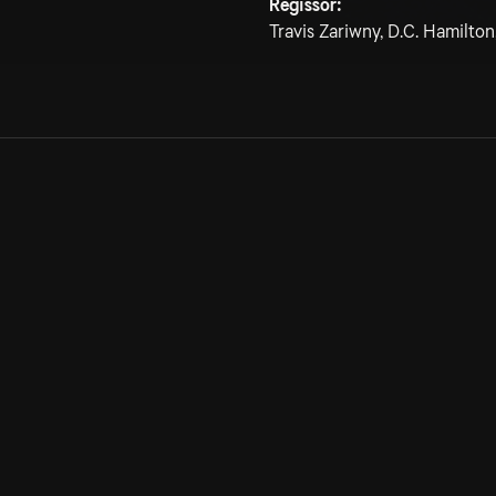
Regissör:
Travis Zariwny, D.C. Hamilton,
Allmänna villkor
Kun
Integritetspolicy
Pre
Cookiepolicy
Kon