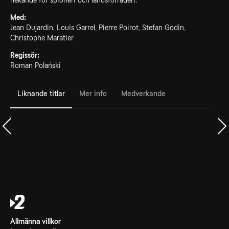
nekande för spioneri och landsförräderi.
Med:
Jean Dujardin, Louis Garrel, Pierre Poirot, Stefan Godin,
Christophe Maratier
Regissör:
Roman Polański
Liknande titlar
Mer info
Medverkande
Allmänna villkor