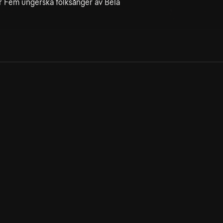
r Fem ungerska folksånger av Béla
Allmänna villkor
Kun
Integritetspolicy
Pre
Cookiepolicy
Kon