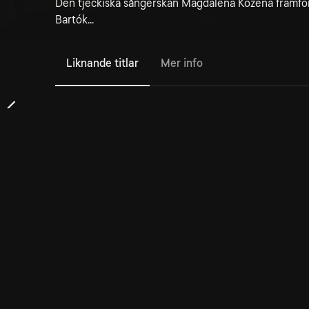
Den tjeckiska sångerskan Magdalena Kožená framfö
Bartók...
Liknande titlar
Mer info