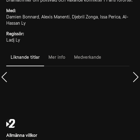
Dramathriller om polisvåld och växande konflikter i Paris förorter.
Med:
Damien Bonnard, Alexis Manenti, Djebril Zonga, Issa Perica, Al-
Hassan Ly
Regissör:
Ladj Ly
Liknande titlar
Mer info
Medverkande
Allmänna villkor