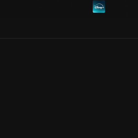
Allmänna villkor
Kun
Integritetspolicy
Pre
Cookiepolicy
Kon