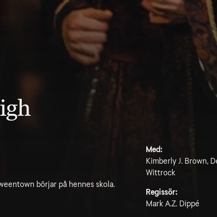
igh
Med:
Kimberly J. Brown, D
Wittrock
oweentown börjar på hennes skola.
Regissör:
Mark A.Z. Dippé