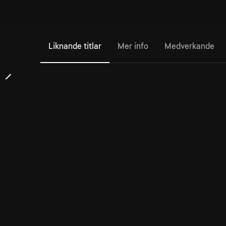
Liknande titlar
Mer info
Medverkande