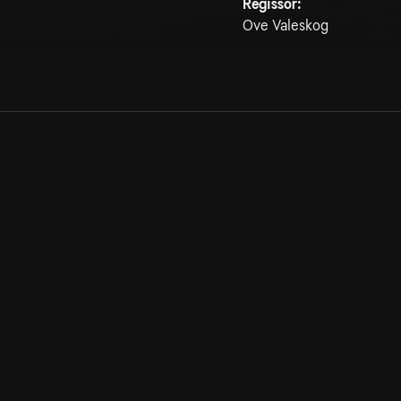
Regissör:
Ove Valeskog
Allmänna villkor
Kun
Integritetspolicy
Pre
Cookiepolicy
Kon