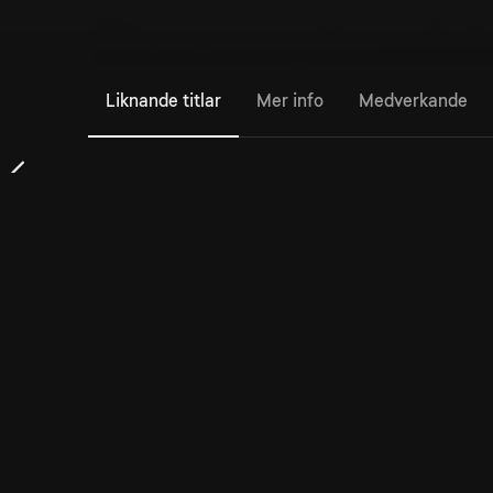
Liknande titlar
Mer info
Medverkande