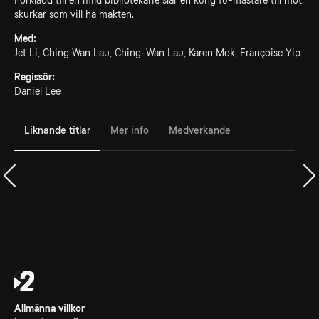
Förklädd till en mild bibliotekarie slår en kung fu-mästare till mot
skurkar som vill ha makten.
Med:
Jet Li, Ching Wan Lau, Ching-Wan Lau, Karen Mok, Françoise Yip
Regissör:
Daniel Lee
Liknande titlar
Mer info
Medverkande
Allmänna villkor