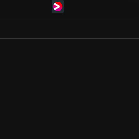
Allmänna villkor
Kun
Integritetspolicy
Pre
Cookiepolicy
Kon