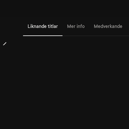
Liknande titlar
Mer info
Medverkande