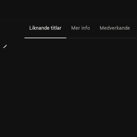
Liknande titlar
Mer info
Medverkande