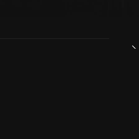
dservice
ss
takta oss