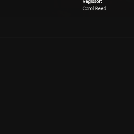
Regissör:
Carol Reed
Allmänna villkor
Kun
Integritetspolicy
Pre
Cookiepolicy
Kon