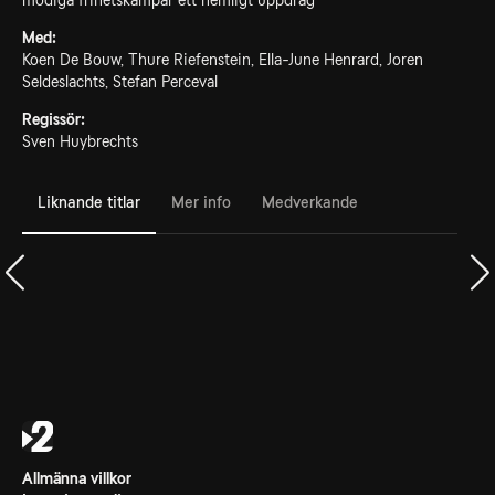
modiga frihetskämpar ett hemligt uppdrag
Med:
Koen De Bouw, Thure Riefenstein, Ella-June Henrard, Joren
Seldeslachts, Stefan Perceval
Regissör:
Sven Huybrechts
Liknande titlar
Mer info
Medverkande
Allmänna villkor