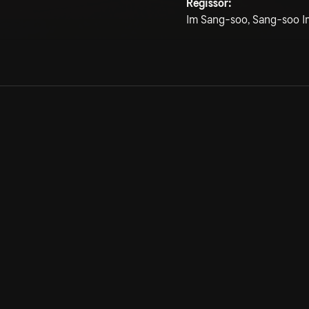
Regissör:
Im Sang-soo, Sang-soo I
Allmänna villkor
Kun
Integritetspolicy
Pre
Cookiepolicy
Kon