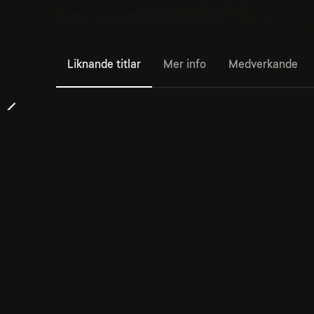
Liknande titlar
Mer info
Medverkande