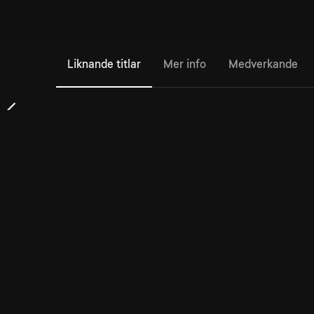
Liknande titlar
Mer info
Medverkande