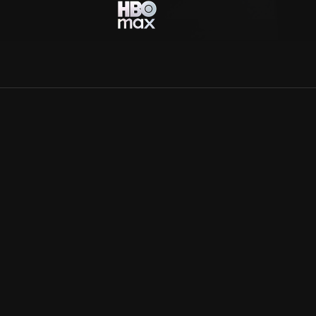
Allmänna villkor
Kun
Integritetspolicy
Pre
Cookiepolicy
Kon