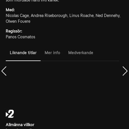
som mördade hans livs kärlek.
Med:
Nicolas Cage, Andrea Riseborough, Linus Roache, Ned Dennehy,
Olwen Fouere
Regissör:
Panos Cosmatos
Liknande titlar
Mer info
Medverkande
Allmänna villkor