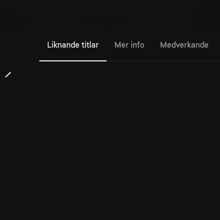
Liknande titlar
Mer info
Medverkande