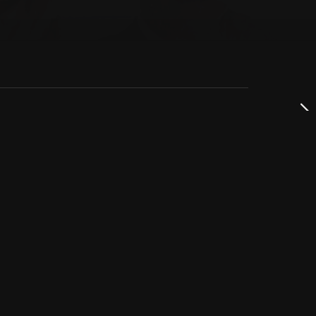
dservice
ss
takta oss