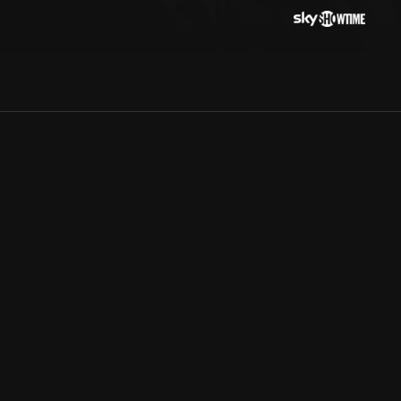
Allmänna villkor
Kun
Integritetspolicy
Pre
Cookiepolicy
Kon