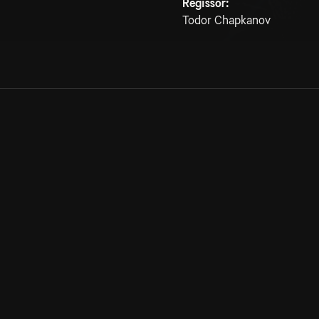
Regissör:
Todor Chapkanov
Allmänna villkor
Kun
Integritetspolicy
Pre
Cookiepolicy
Kon