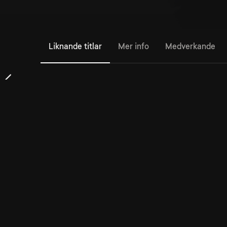
Liknande titlar
Mer info
Medverkande