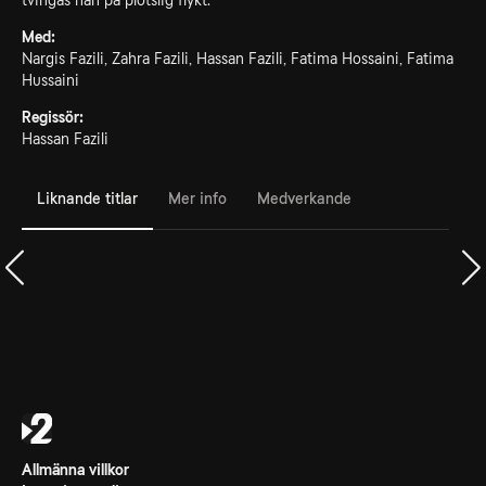
tvingas han på plötslig flykt.
Med:
Nargis Fazili, Zahra Fazili, Hassan Fazili, Fatima Hossaini, Fatima
Hussaini
Regissör:
Hassan Fazili
Liknande titlar
Mer info
Medverkande
Allmänna villkor