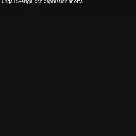
 unga i Sverige, och depression är ofta
Allmänna villkor
Kun
Integritetspolicy
Pre
Cookiepolicy
Kon