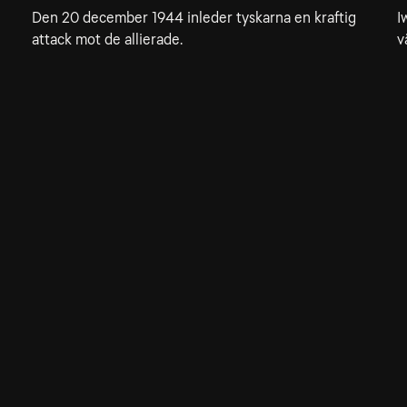
Den 20 december 1944 inleder tyskarna en kraftig
I
attack mot de allierade.
v
Allmänna villkor
Kun
Integritetspolicy
Pre
Cookiepolicy
Kon
Tillgänglighet