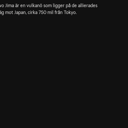
wo Jima är en vulkanö som ligger på de allierades
äg mot Japan, cirka 750 mil från Tokyo.
dservice
ss
takta oss