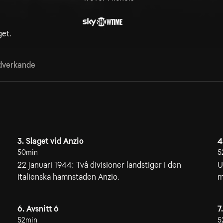
get.
verkande
3. Slaget vid Anzio
4
50min
5
22 januari 1944: Två divisioner landstiger i den
U
italienska hamnstaden Anzio.
m
6. Avsnitt 6
7
52min
5