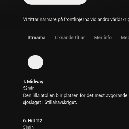
Vi tittar närmare på frontlinjerna vid andra världskri
Streama
Liknande titlar
Mer info
Med
1
1. Midway
52min
Den lilla atollen blir platsen för det mest avgörande
sjöslaget i Stillahavskriget.
5. Hill 112
51min