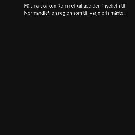
Fältmarskalken Rommel kallade den "nyckeln till
Normandie", en region som till varje pris måste...
8. Slaget om Berlin
51min
I Berlin i april 1945 står Hitlers rike inför sina sista
prövningar.