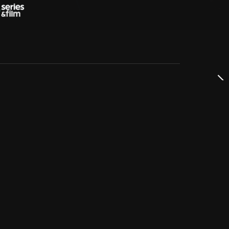
dservice
ss
takta oss