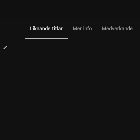
Liknande titlar
Mer info
Medverkande