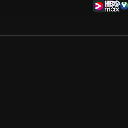
Allmänna villkor
Kun
Integritetspolicy
Pre
Cookiepolicy
Kon