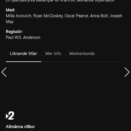
En specialstyrka bekämpar en kraftfull, skenande superdator.
Med:
Milla Jovovich, Ryan McCluskey, Oscar Pearce, Anna Bolt, Joseph
May
Regissör:
Paul W.S. Anderson
Liknande titlar
Mer info
Medverkande
Allmänna villkor