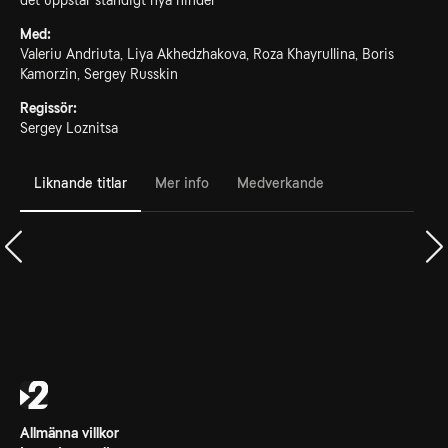
det uppstår ständigt nya hinder
Med:
Valeriu Andriuta, Liya Akhedzhakova, Roza Khayrullina, Boris
Kamorzin, Sergey Russkin
Regissör:
Sergey Loznitsa
Liknande titlar
Mer info
Medverkande
Allmänna villkor