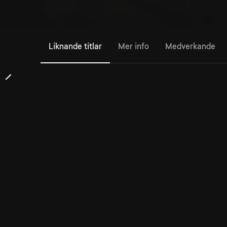
Liknande titlar
Mer info
Medverkande