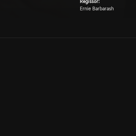
Regissör:
Ernie Barbarash
Allmänna villkor
Kun
Integritetspolicy
Pre
Cookiepolicy
Kon