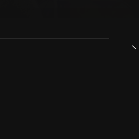
dservice
ss
takta oss