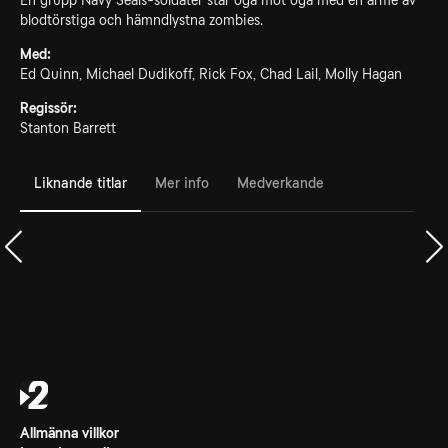
En grupp Navy Seals-soldater står öga mot öga med en armé av
blodtörstiga och hämndlystna zombies.
Med:
Ed Quinn, Michael Dudikoff, Rick Fox, Chad Lail, Molly Hagan
Regissör:
Stanton Barrett
Liknande titlar
Mer info
Medverkande
Allmänna villkor