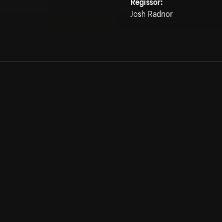
Regissör:
Josh Radnor
Allmänna villkor
Kun
Integritetspolicy
Pre
Cookiepolicy
Kon