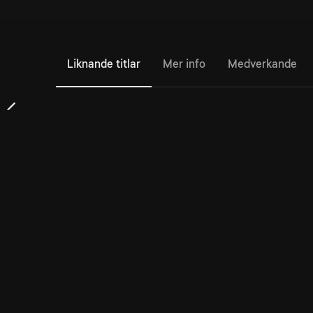
Liknande titlar
Mer info
Medverkande