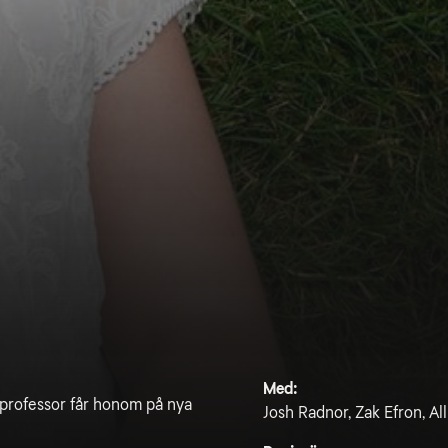
Med:
a professor får honom på nya
Josh Radnor, Zak Efron, Al