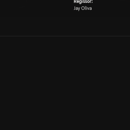
Regissör:
Jay Oliva
Allmänna villkor
Kun
Integritetspolicy
Pre
Cookiepolicy
Kon