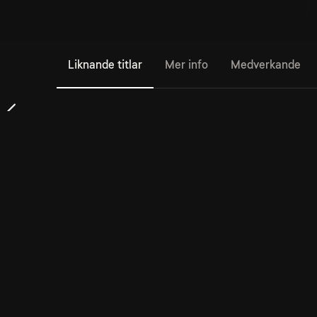
Liknande titlar
Mer info
Medverkande