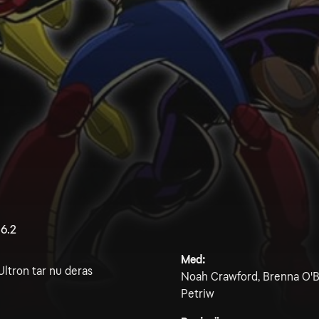
6.2
Med:
 Ultron tar nu deras
Noah Crawford, Brenna O'B
Petriw