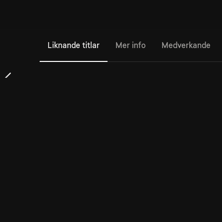
Liknande titlar
Mer info
Medverkande