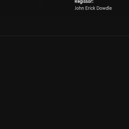
Regissör:
John Erick Dowdle
Allmänna villkor
Kun
Integritetspolicy
Pre
Cookiepolicy
Kon