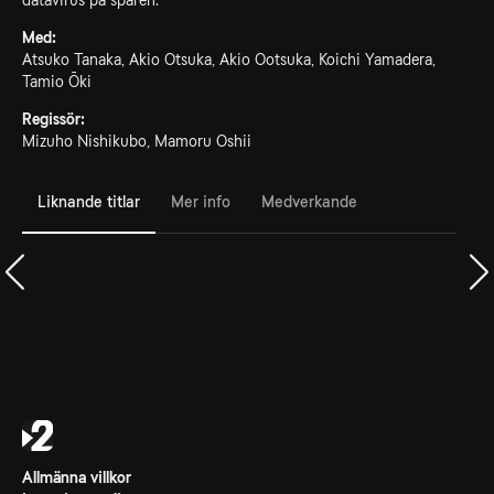
datavirus på spåren.
Med:
Atsuko Tanaka, Akio Otsuka, Akio Ootsuka, Koichi Yamadera,
Tamio Ōki
Regissör:
Mizuho Nishikubo, Mamoru Oshii
Liknande titlar
Mer info
Medverkande
Allmänna villkor