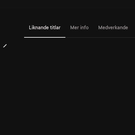
Liknande titlar
Mer info
Medverkande