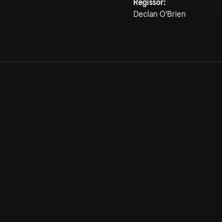
Regissör:
Declan O'Brien
Allmänna villkor
Kun
Integritetspolicy
Pre
Cookiepolicy
Kon