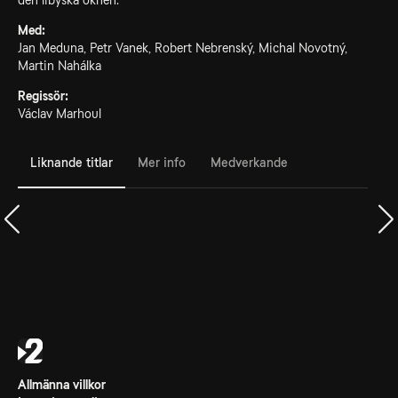
den libyska öknen.
Med:
Jan Meduna, Petr Vanek, Robert Nebrenský, Michal Novotný,
Martin Nahálka
Regissör:
Václav Marhoul
Liknande titlar
Mer info
Medverkande
Allmänna villkor